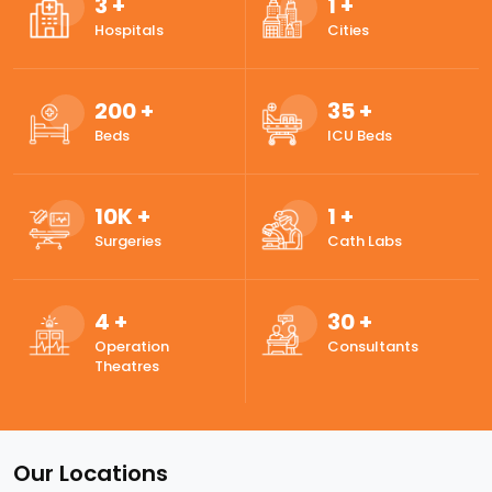
3
+
1
+
Hospitals
Cities
200
+
35
+
Beds
ICU Beds
10
K +
1
+
Surgeries
Cath Labs
4
+
30
+
Operation
Consultants
Theatres
Our Locations