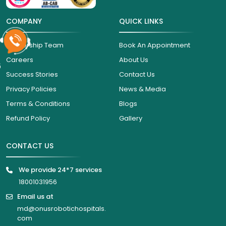
COMPANY
QUICK LINKS
Leadership Team
Book An Appointment
Careers
About Us
6
Success Stories
Contact Us
Privacy Policies
News & Media
Terms & Conditions
Blogs
Refund Policy
Gallery
CONTACT US
We provide 24*7 services
18001031956
Email us at
md@onusrobotichospitals.
com