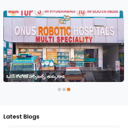
ఓనస్ రోబోటిక్ హాస్పిటల్స్, తుక్కుగూడ
Call Now
View Direction
Latest Blogs