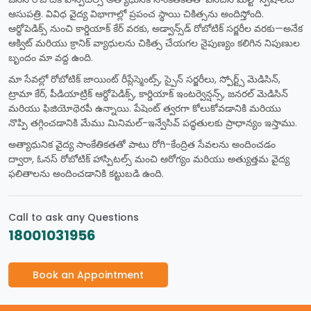
ఆసుపత్రి. వివిధ వైద్య విభాగాల్లో ప్రపంచ స్థాయి చికిత్సను అందిస్తోంది.
ఆర్థోపెడిక్స్ నుంచి కార్డియాక్ కేర్ వరకు, అడ్వాన్స్‌డ్ రోబోటిక్ సర్జరీల వరకు—అనేక
ఆక్విట్ మరియు క్రానిక్ వ్యాధులను చికిత్స చేయగల నైపుణ్యం కలిగిన నిపుణుల
బృందం మా వద్ద ఉంది.
మా సేవల్లో రోబోటిక్ జాయింట్ రీప్లేస్మెంట్స్, స్పైన్ సర్జరీలు, స్పోర్ట్స్ మెడిసిన్,
ట్రామా కేర్, పీడియాట్రిక్ ఆర్థోపెడిక్స్, కార్డియాక్ ఇంటర్వెన్షన్స్, జనరల్ మెడిసిన్
మరియు ఫిజియోథెరపీ ఉన్నాయి. పేషెంట్ త్వరగా కోలుకోవడానికి మరియు
నొప్పి తగ్గించడానికి మేము మినిమల్-ఇన్వేసివ్ పద్ధతులకు ప్రాధాన్యం ఇస్తాము.
అత్యాధునిక వైద్య సాంకేతికతతో పాటు రోగి-కేంద్రిత సేవలను అందించడం
ద్వారా, ఓనస్ రోబోటిక్ హాస్పిటల్స్ మంచి ఆరోగ్యం మరియు అత్యుత్తమ వైద్య
ఫలితాలను అందించడానికి కట్టుబడి ఉంది.
Call to ask any Questions
18001031956
Book an Appointment