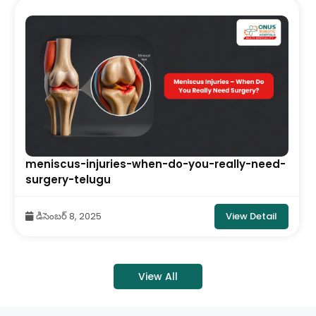
meniscus-injuries-when-do-you-really-need-
surgery-telugu
View Detail
డిసెంబర్ 8, 2025
View All