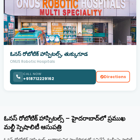
ఓనస్ రోబోటిక్ హాస్పిటల్స్, తుక్కుగూడ
ONUS Robotic Hospitals
CALL NOW
Directions
+918712229162
ఓనస్ రోబోటిక్ హాస్పిటల్స్ – హైదరాబాద్‌లో ప్రముఖ
మల్టీ స్పెషాలిటీ ఆసుపత్రి
ఓనస్ రోబోటిక్ హాస్పిటల్స్ అత్యాధునిక సాంకేతికతతో పనిచేసే మల్టీ-స్పెషాలిటీ