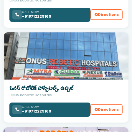
ONUS Robotic Hospitals
CALL NOW
Directions
+918712229160
ఓనస్ రోబోటిక్ హాస్పిటల్స్, ఉప్పల్
ONUS Robotic Hospitals
CALL NOW
Directions
+918712229160